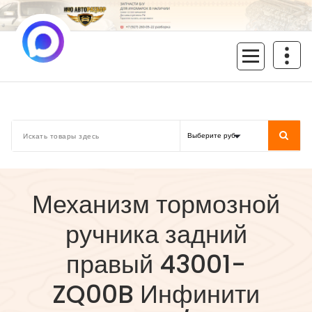
Перейти
к
содержимому
inoavtorazbor.ru
Автозапчасти б/у в наличии
Механизм тормозной
ручника задний
правый 43001-
ZQ00B Инфинити