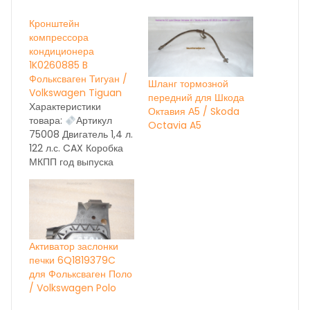
Кронштейн
компрессора
кондиционера
1K0260885 B
Фольксваген Тигуан /
Шланг тормозной
Volkswagen Tiguan
передний для Шкода
Характеристики
Октавия А5 / Skoda
товара:
Артикул
Octavia A5
75008 Двигатель 1,4 л.
122 л.с. CAX Коробка
МКПП год выпуска
2012 Состояние бу вн.
номер 16153 ОЕМ
1K0260885 B
НА
ДАННЫЙ МОМЕНТ
ИДЁТ
КОРРЕКТИРОВКА
Активатор заслонки
ЦЕН, УТОЧНЯЙТЕ ПО
печки 6Q1819379C
ТЕЛЕФОНУ
для Фольксваген Поло
/ Volkswagen Polo