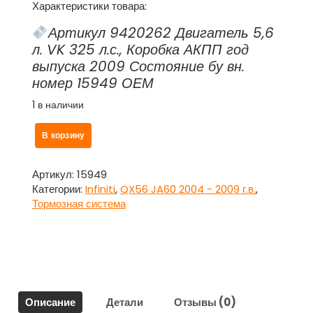
Характеристики товара:
Артикул 9420262 Двигатель 5,6
л. VK 325 л.с., Коробка АКПП год
выпуска 2009 Состояние бу вн.
номер 15949 ОЕМ
1 в наличии
Количество
В корзину
товара
Цилиндр
главный
Артикул:
15949
тормозной
Категории:
Infiniti
,
QX56 JA60 2004 - 2009 г.в.
,
с
Тормозная система
бачком
Инфинити
Кью
Икс
56
/
Описание
Детали
Отзывы (0)
Infiniti