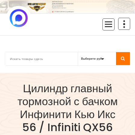
Перейти
к
содержимому
inoavtorazbor.ru
Автозапчасти б/у в наличии
Цилиндр главный
тормозной с бачком
Инфинити Кью Икс
56 / Infiniti QX56