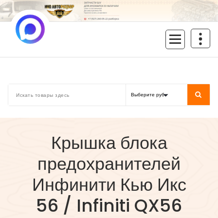
Перейти
к
содержимому
inoavtorazbor.ru
Автозапчасти б/у в наличии
Крышка блока
предохранителей
Инфинити Кью Икс
56 / Infiniti QX56