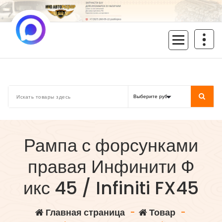
Перейти
к
содержимому
inoavtorazbor.ru
Автозапчасти б/у в наличии
Рампа с форсунками
правая Инфинити Ф
икс 45 / Infiniti FX45
Главная страница
-
Товар
-