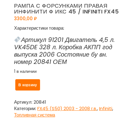
РАМПА С ФОРСУНКАМИ ПРАВАЯ
ИНФИНИТИ Ф ИКС 45 / INFINITI FX45
3300,00
₽
Характеристики товара:
Артикул 91201 Двигатель 4,5 л.
VK45DE 328 л. Коробка АКПП год
выпуска 2006 Состояние бу вн.
номер 20841 ОЕМ
1 в наличии
Количество
В корзину
товара
Рампа
с
Артикул:
20841
форсунками
Категории:
FX45 (S50) 2003 - 2008 г.в.
,
Infiniti
,
правая
Топливная система
Инфинити
Ф
икс