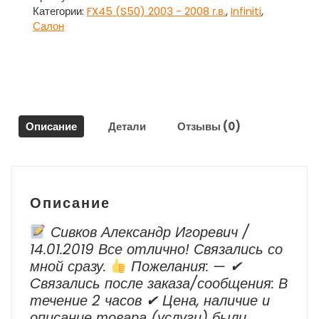
Инфинити
Категории:
FX45 (S50) 2003 - 2008 г.в.
,
Infiniti
,
Ф
Салон
икс
45
/
Infiniti
FX45
Описание
Детали
Отзывы (0)
Описание
Сивков Александр Игоревич /
14.01.2019 Все отлично! Связались со
мной сразу.
Пожелания: — ✔
Cвязались после заказа/сообщения: В
течение 2 часов ✔ Цена, наличие и
описание товара (услуги) были