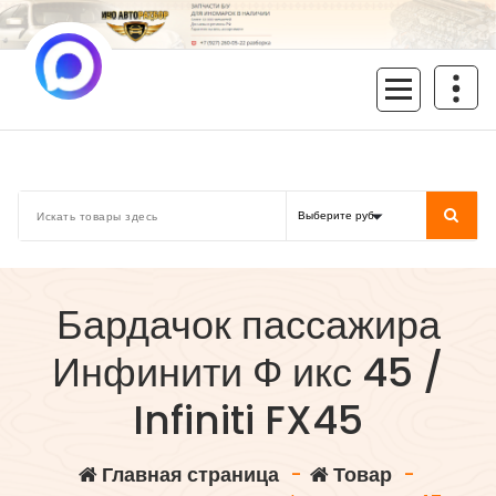
Перейти
к
содержимому
inoavtorazbor.ru
Автозапчасти б/у в наличии
Бардачок пассажира
Инфинити Ф икс 45 /
Infiniti FX45
Главная страница
-
Товар
-