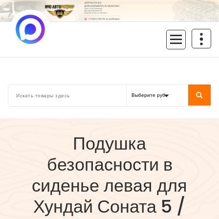
Перейти
к
содержимому
inoavtorazbor.ru
Автозапчасти б/у в наличии
Подушка
безопасности в
сиденье левая для
Хундай Соната 5 /