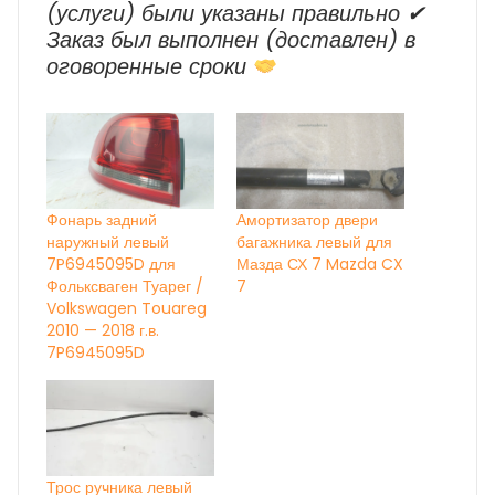
(услуги) были указаны правильно ✔
Заказ был выполнен (доставлен) в
оговоренные сроки
Фонарь задний
Амортизатор двери
наружный левый
багажника левый для
7P6945095D для
Мазда СХ 7 Mazda CX
Фольксваген Туарег /
7
Volkswagen Touareg
2010 — 2018 г.в.
7P6945095D
Трос ручника левый