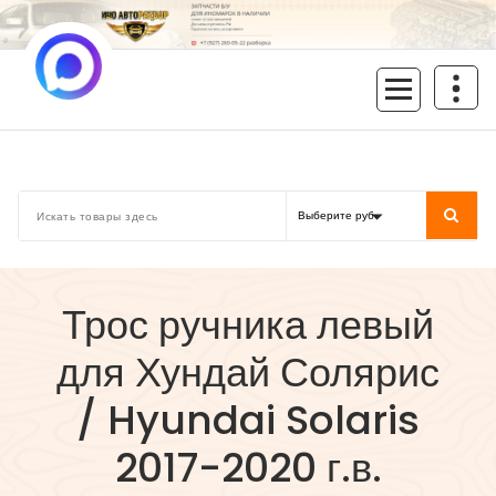
Перейти
к
содержимому
inoavtorazbor.ru
Автозапчасти б/у в наличии
Трос ручника левый
для Хундай Солярис
/ Hyundai Solaris
2017-2020 г.в.