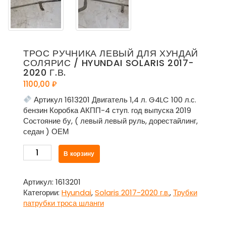
ТРОС РУЧНИКА ЛЕВЫЙ ДЛЯ ХУНДАЙ
СОЛЯРИС / HYUNDAI SOLARIS 2017-
2020 Г.В.
1100,00
₽
Артикул 1613201 Двигатель 1,4 л. G4LC 100 л.с.
бензин Коробка АКПП-4 ступ. год выпуска 2019
Состояние бу, ( левый левый руль, дорестайлинг,
седан ) ОЕМ
Количество
В корзину
товара
Трос
ручника
Артикул:
1613201
левый
Категории:
Hyundai
,
Solaris 2017-2020 г.в.
,
Трубки
для
патрубки троса шланги
Хундай
Солярис