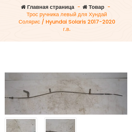
Главная страница
-
Товар
-
Трос ручника левый для Хундай
Солярис / Hyundai Solaris 2017-2020
г.в.