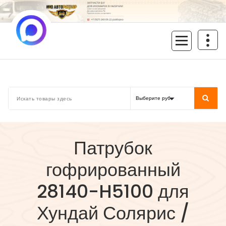
Перейти
к
содержимому
inoavtorazbor.ru
Автозапчасти б/у в наличии
Патрубок
гофрированный
28140-H5100 для
Хундай Солярис /