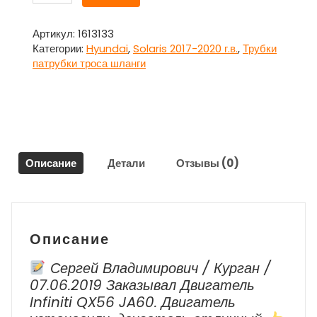
товара
Патрубок
гофрированный
Артикул:
1613133
28140-
Категории:
Hyundai
,
Solaris 2017-2020 г.в.
,
Трубки
H5100
патрубки троса шланги
для
Хундай
Солярис
/
Hyundai
Solaris
Описание
Детали
Отзывы (0)
2017-
2020
г.в.
Описание
Сергей Владимирович / Курган /
07.06.2019 Заказывал Двигатель
Infiniti QX56 JA60. Двигатель