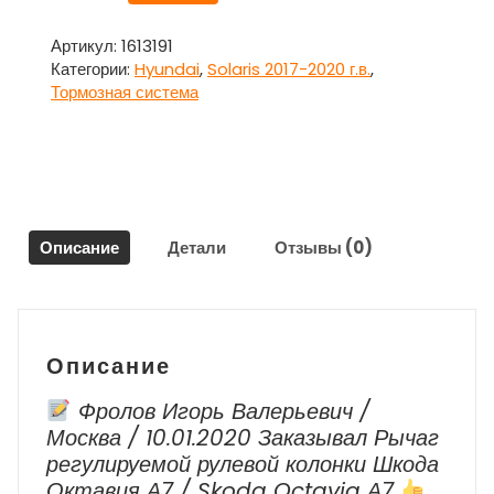
Суппорт
передний
Артикул:
1613191
левый
Категории:
Hyundai
,
Solaris 2017-2020 г.в.
,
для
Тормозная система
Хундай
Солярис
/
Hyundai
Solaris
2017-
Описание
Детали
Отзывы (0)
2020
г.в.
Описание
Фролов Игорь Валерьевич /
Москва / 10.01.2020 Заказывал Рычаг
регулируемой рулевой колонки Шкода
Октавия А7 / Skoda Octavia А7