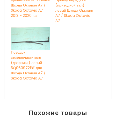
Шкода Октавия А7 /
(приводной вал)
Skoda Octavia А7
левый Шкода Октавия
2013 – 2020 г.в.
А7 / Skoda Octavia
А7
Поводок
стеклоочистителя
(дворника) левый
5Q0609721BF для
Шкода Октавия А7 /
Skoda Octavia А7
Похожие товары