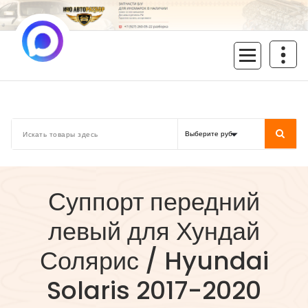
Перейти
к
содержимому
inoavtorazbor.ru
Автозапчасти б/у в наличии
Суппорт передний
левый для Хундай
Солярис / Hyundai
Solaris 2017-2020