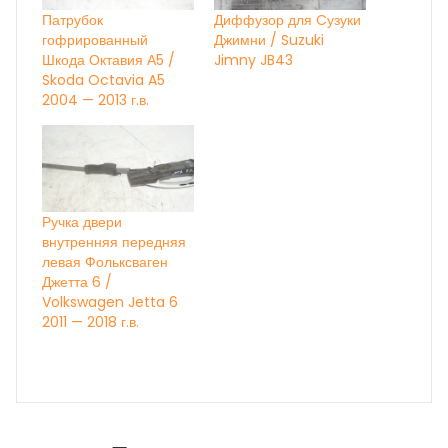
Патрубок
Диффузор для Cузуки
гофрированный
Джимни / Suzuki
Шкода Октавия А5 /
Jimny JB43
Skoda Octavia A5
2004 — 2013 г.в.
Ручка двери
внутренняя передняя
левая Фольксваген
Джетта 6 /
Volkswagen Jetta 6
2011 — 2018 г.в.