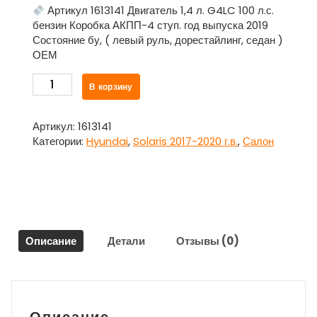
Артикул 1613141 Двигатель 1,4 л. G4LC 100 л.с.
бензин Коробка АКПП-4 ступ. год выпуска 2019
Состояние бу, ( левый руль, дорестайлинг, седан )
ОЕМ
Количество
В корзину
товара
Петля
заднего
Артикул:
1613141
сиденья
Категории:
Hyundai
,
Solaris 2017-2020 г.в.
,
Салон
для
Хундай
Солярис
/
Hyundai
Solaris
Описание
Детали
Отзывы (0)
2017-
2020
г.в.