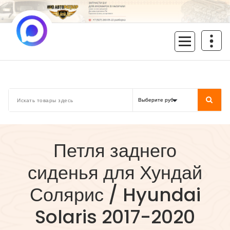
Перейти
к
содержимому
inoavtorazbor.ru
Автозапчасти б/у в наличии
Петля заднего
сиденья для Хундай
Солярис / Hyundai
Solaris 2017-2020