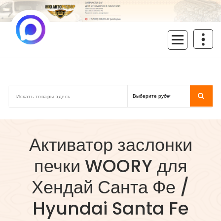
Перейти
к
содержимому
inoavtorazbor.ru
Автозапчасти б/у в наличии
Активатор заслонки
печки WOORY для
Хендай Санта Фе /
Hyundai Santa Fe