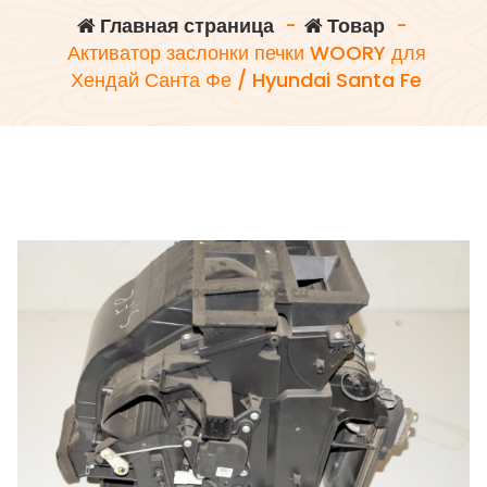
Главная страница
-
Товар
-
Активатор заслонки печки WOORY для
Хендай Санта Фе / Hyundai Santa Fe