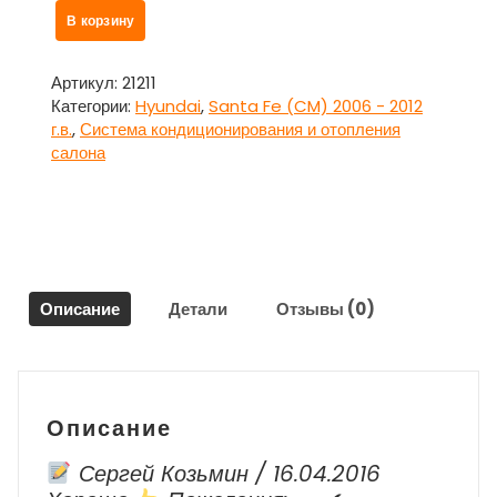
Количество
В корзину
товара
Активатор
заслонки
Артикул:
21211
печки
Категории:
Hyundai
,
Santa Fe (CM) 2006 - 2012
WOORY
г.в.
,
Система кондиционирования и отопления
для
салона
Хендай
Санта
Фе
/
Hyundai
Santa
Описание
Детали
Отзывы (0)
Fe
Описание
Сергей Козьмин / 16.04.2016