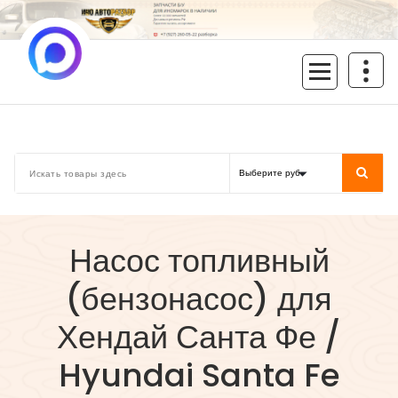
Перейти
к
содержимому
inoavtorazbor.ru
Автозапчасти б/у в наличии
Насос топливный
(бензонасос) для
Хендай Санта Фе /
Hyundai Santa Fe