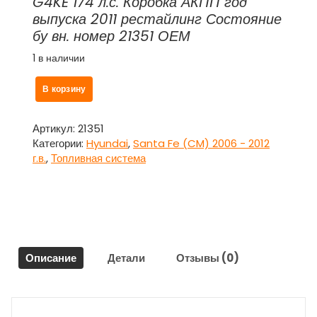
G4KE 174 л.с. Коробка АКПП год
выпуска 2011 рестайлинг Состояние
бу вн. номер 21351 ОЕМ
1 в наличии
Количество
В корзину
товара
Насос
топливный
Артикул:
21351
(бензонасос)
Категории:
Hyundai
,
Santa Fe (CM) 2006 - 2012
для
г.в.
,
Топливная система
Хендай
Санта
Фе
/
Hyundai
Santa
Описание
Детали
Отзывы (0)
Fe