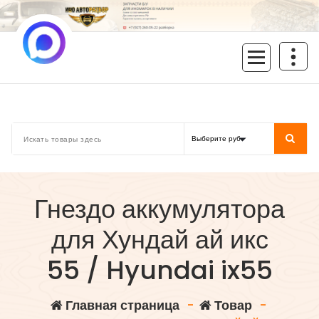
Перейти
к
содержимому
inoavtorazbor.ru
Автозапчасти б/у в наличии
Гнездо аккумулятора
для Хундай ай икс
55 / Hyundai ix55
Главная страница
-
Товар
-