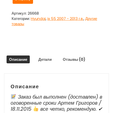
товара
Гнездо
аккумулятора
Артикул:
26668
для
Категории:
Hyundai
,
ix 55 2007 - 2013 г.в.
,
Другие
Хундай
товары
ай
икс
55
/
Hyundai
ix55
Описание
Детали
Отзывы (0)
Описание
Заказ был выполнен (доставлен) в
оговоренные сроки Артем Григоров /
18.11.2015
все четко, рекомендую. ✔