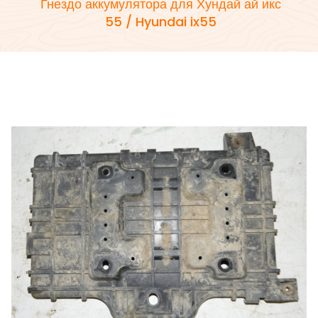
Гнездо аккумулятора для Хундай ай икс
55 / Hyundai ix55