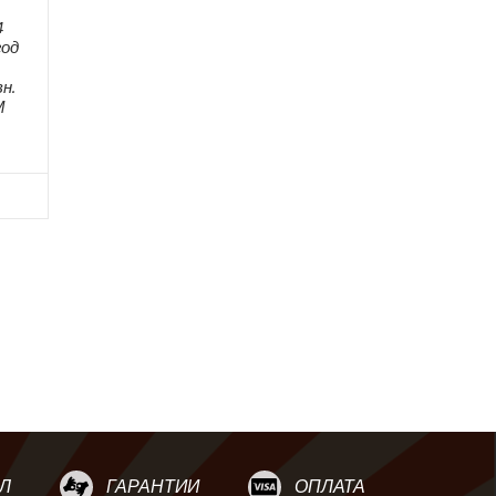
4
год
н.
М
Л
ГАРАНТИИ
ОПЛАТА