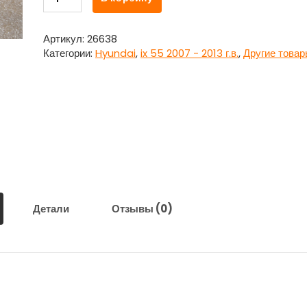
товара
Антенна
для
Артикул:
26638
Хундай
Категории:
Hyundai
,
ix 55 2007 - 2013 г.в.
,
Другие това
ай
икс
55
/
Hyundai
ix55
Детали
Отзывы (0)