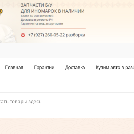
Г
л
а
в
н
а
я
Г
а
р
а
н
т
и
и
Д
о
с
т
а
в
к
а
К
у
п
и
м
а
в
т
о
в
р
а
з