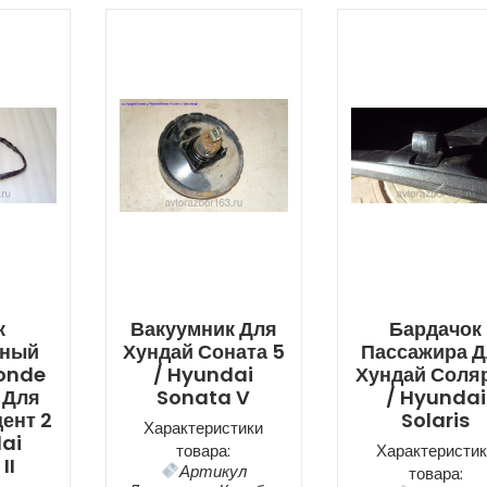
к
Вакуумник Для
Бардачок
дный
Хундай Соната 5
Пассажира 
onde
/ Hyundai
Хундай Соля
 Для
Sonata V
/ Hyundai
ент 2
Solaris
Характеристики
ai
товара:
Характеристик
II
Артикул
товара: