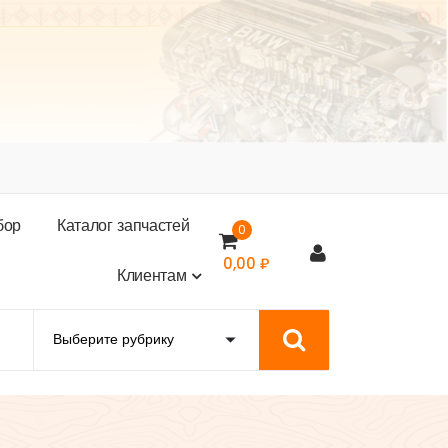
б
о
р
К
а
т
а
л
о
г
з
а
п
ч
а
с
т
е
й
0
0,00
₽
К
л
и
е
н
т
а
м