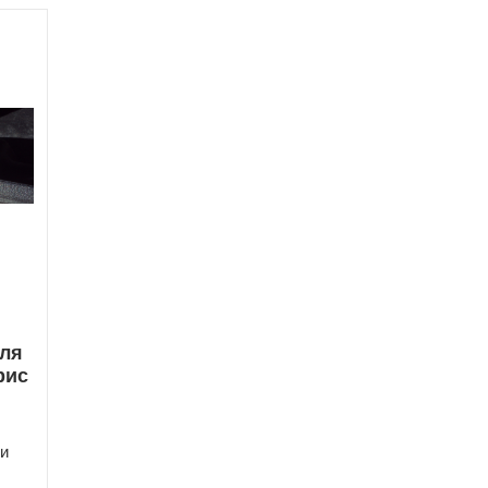
Для
рис
и