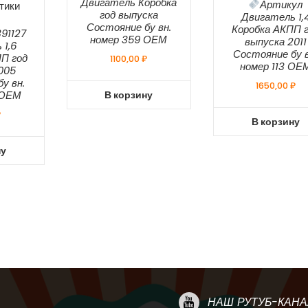
Двигатель Коробка
Артикул
тики
год выпуска
Двигатель 1,
Состояние бу вн.
Коробка АКПП 
91127
номер 359 ОЕМ
выпуска 2011
 1,6
Состояние бу в
П год
1100,00
₽
номер 113 ОЕ
005
у вн.
1650,00
₽
В корзину
 ОЕМ
₽
В корзину
ну
НАШ РУТУБ-КАНА