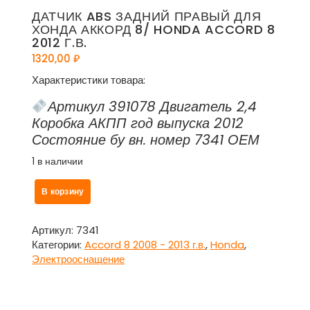
ДАТЧИК ABS ЗАДНИЙ ПРАВЫЙ ДЛЯ
ХОНДА АККОРД 8/ HONDA ACCORD 8
2012 Г.В.
1320,00
₽
Характеристики товара:
Артикул 391078 Двигатель 2,4
Коробка АКПП год выпуска 2012
Состояние бу вн. номер 7341 ОЕМ
1 в наличии
Количество
В корзину
товара
Датчик
ABS
Артикул:
7341
задний
Категории:
Accord 8 2008 - 2013 г.в.
,
Honda
,
правый
Электрооснащение
для
Хонда
Аккорд