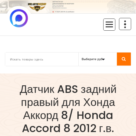
Перейти
к
содержимому
inoavtorazbor.ru
Автозапчасти б/у в наличии
Датчик ABS задний
правый для Хонда
Аккорд 8/ Honda
Accord 8 2012 г.в.