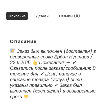
8/
Honda
Accord
Описание
Детали
Отзывы (0)
8
2012
г.в.
Описание
Заказ был выполнен (доставлен) в
оговоренные сроки Ербол Нуртаев /
22.11.2015
Пожелания: — ✔
Cвязались после заказа/сообщения: В
течение дня ✔ Цена, наличие и
описание товара (услуги) были
указаны правильно ✔ Заказ был
выполнен (доставлен) в оговоренные
сроки