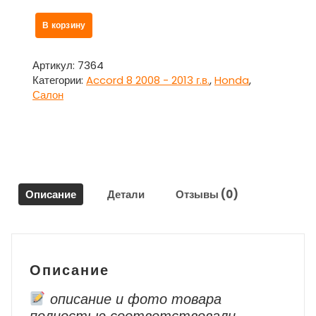
Количество
В корзину
товара
Кожух
рулевой
Артикул:
7364
колонки
Категории:
Accord 8 2008 - 2013 г.в.
,
Honda
,
для
Салон
Хонда
Аккорд
8/
Honda
Accord
8
Описание
Детали
Отзывы (0)
2012
г.в.
Описание
описание и фото товара
полностью соответствовали