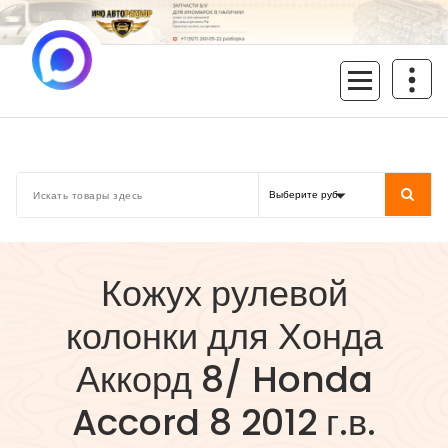
Перейти
к
содержимому
inoavtorazbor.ru
Автозапчасти б/у в наличии
Кожух рулевой
колонки для Хонда
Аккорд 8/ Honda
Accord 8 2012 г.в.