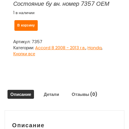
Состояние бу вн. номер 7357 ОЕМ
1 в наличии
Количество
В корзину
товара
Кнопка
включения
Артикул:
7357
подушки
Категории:
Accord 8 2008 - 2013 г.в.
,
Honda
,
пассажира
Кнопки все
для
Хонда
Аккорд
8/
Honda
Accord
Описание
Детали
Отзывы (0)
8
2012
г.в.
Описание