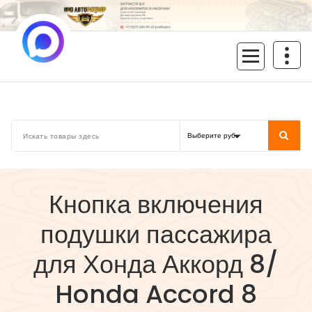
Перейти
к
содержимому
inoavtorazbor.ru
Автозапчасти б/у в наличии
Кнопка включения
подушки пассажира
для Хонда Аккорд 8/
Honda Accord 8