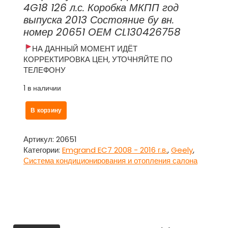
4G18 126 л.с. Коробка МКПП год
выпуска 2013 Состояние бу вн.
номер 20651 ОЕМ CL130426758
НА ДАННЫЙ МОМЕНТ ИДЁТ
КОРРЕКТИРОВКА ЦЕН, УТОЧНЯЙТЕ ПО
ТЕЛЕФОНУ
1 в наличии
Количество
В корзину
товара
Мотор
печки
Артикул:
20651
(отопителя)
Категории:
Emgrand EC7 2008 - 2016 г.в.
,
Geely
,
CL130426758
Система кондиционирования и отопления салона
Джили
Эмгранд
/
Geely
Emgrand
EC7