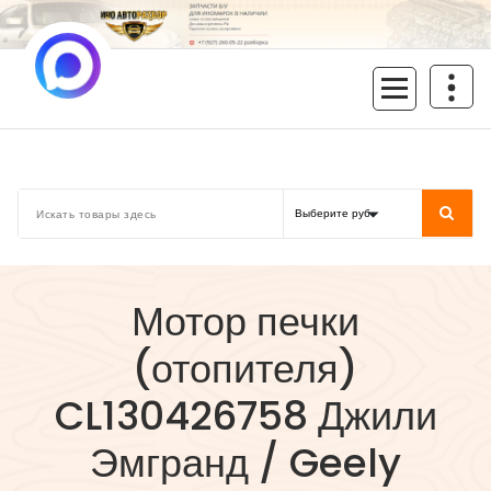
Перейти
к
содержимому
inoavtorazbor.ru
Автозапчасти б/у в наличии
Мотор печки
(отопителя)
CL130426758 Джили
Эмгранд / Geely