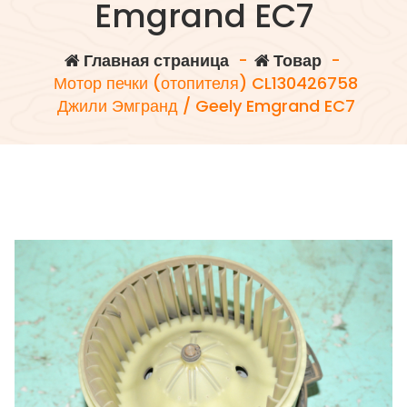
Emgrand EC7
Главная страница
-
Товар
-
Мотор печки (отопителя) CL130426758
Джили Эмгранд / Geely Emgrand EC7