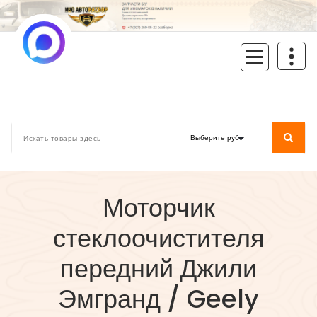
Перейти
к
содержимому
inoavtorazbor.ru
Автозапчасти б/у в наличии
Моторчик
стеклоочистителя
передний Джили
Эмгранд / Geely