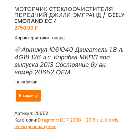
МОТОРЧИК СТЕКЛООЧИСТИТЕЛЯ
ПЕРЕДНИЙ ДЖИЛИ ЭМГРАНД / GEELY
EMGRAND EC7
2750,00
₽
Характеристики товара:
Артикул 1061040 Двигатель 1.8 л.
4G18 126 л.с. Коробка МКПП год
выпуска 2013 Состояние бу вн.
номер 20652 ОЕМ
1 в наличии
Количество
В корзину
товара
Моторчик
стеклоочистителя
Артикул:
20652
передний
Категории:
Emgrand EC7 2008 - 2016 г.в.
,
Geely
,
Джили
Электрооснащение
Эмгранд
/