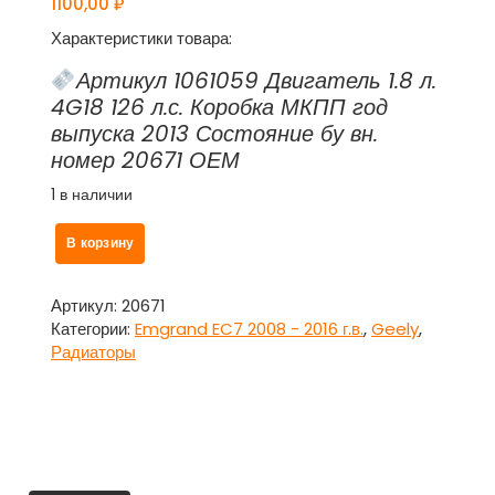
1100,00
₽
Характеристики товара:
Артикул 1061059 Двигатель 1.8 л.
4G18 126 л.с. Коробка МКПП год
выпуска 2013 Состояние бу вн.
номер 20671 ОЕМ
1 в наличии
Количество
В корзину
товара
Радиатор
ГУРа
Артикул:
20671
Джили
Категории:
Emgrand EC7 2008 - 2016 г.в.
,
Geely
,
Эмгранд
Радиаторы
/
Geely
Emgrand
EC7