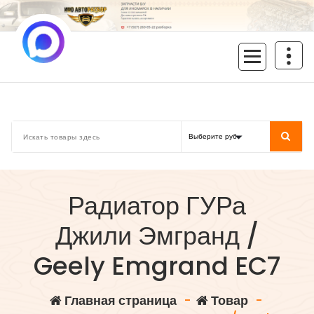
Перейти
к
содержимому
inoavtorazbor.ru
Автозапчасти б/у в наличии
Радиатор ГУРа
Джили Эмгранд /
Geely Emgrand EC7
Главная страница
-
Товар
-