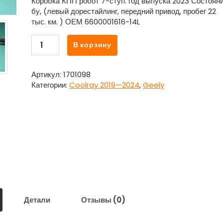
Коробка КПП робот 7-ступ. год выпуска 2023 Состоян
бу, (левый дорестайлинг, передний привод, пробег 22
тыс. км. ) ОЕМ 6600001616-14L
Количество
В корзину
товара
Кронштейн
крепления
Артикул:
1701098
бензобака
Категории:
Coolray 2019—2024
,
Geely
левый
6600001616-
14L
для
Джили
Кулрэй
/
Geely
Coolray
2019
—
Детали
Отзывы (0)
2024