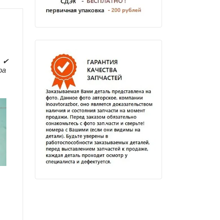
. ✔
ра