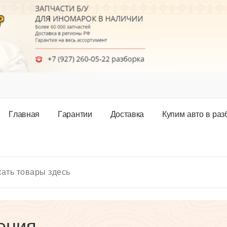
Г
л
а
в
н
а
я
Г
а
р
а
н
т
и
и
Д
о
с
т
а
в
к
а
К
у
п
и
м
а
в
т
о
в
р
а
з
ения