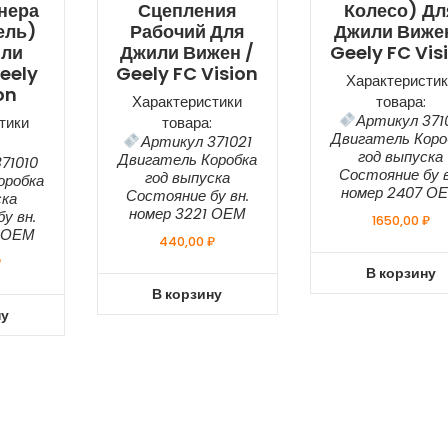
нера
Сцепления
Колесо) Дл
ель)
Рабочий Для
Джили Вижен
или
Джили Вижен /
Geely FC Vis
eely
Geely FC Vision
Характеристик
on
Характеристики
товара:
Артикул 3710
тики
товара:
Двигатель Коро
Артикул 371021
год выпуска
Двигатель Коробка
71010
Состояние бу в
год выпуска
оробка
номер 2407 О
Состояние бу вн.
ска
номер 3221 ОЕМ
у вн.
1650,00
₽
0 ОЕМ
440,00
₽
₽
В корзину
В корзину
ну