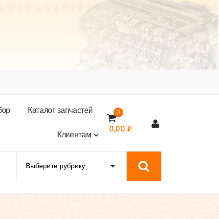
б
о
р
К
а
т
а
л
о
г
з
а
п
ч
а
с
т
е
й
0
0,00
₽
К
л
и
е
н
т
а
м