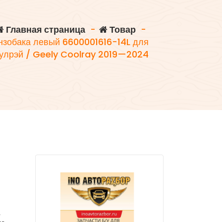
Главная страница
-
Товар
-
нзобака левый 6600001616-14L для
улрэй / Geely Coolray 2019—2024
A