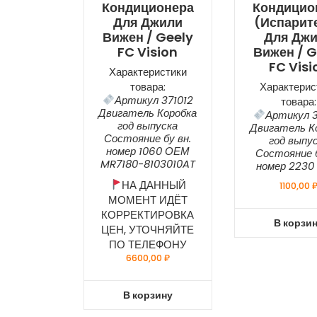
Кондиционера
Кондицио
Для Джили
(испарит
Вижен / Geely
Для Дж
FC Vision
Вижен / G
FC Visi
Характеристики
товара:
Характерис
Артикул 371012
товара:
Двигатель Коробка
Артикул 3
год выпуска
Двигатель К
Состояние бу вн.
год выпу
номер 1060 ОЕМ
Состояние б
MR7180-8103010AT
номер 223
НА ДАННЫЙ
1100,00
МОМЕНТ ИДЁТ
КОРРЕКТИРОВКА
В корзи
ЦЕН, УТОЧНЯЙТЕ
ПО ТЕЛЕФОНУ
6600,00
₽
В корзину