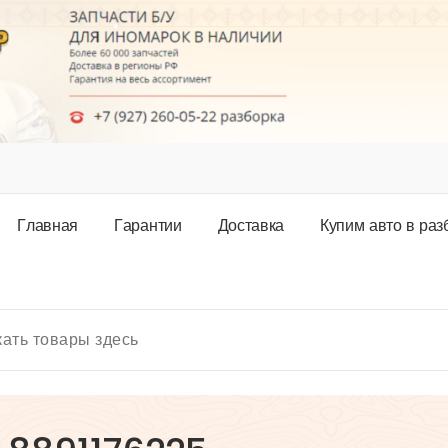
Г
л
а
в
н
а
я
Г
а
р
а
н
т
и
и
Д
о
с
т
а
в
к
а
К
у
п
и
м
а
в
т
о
в
р
а
з