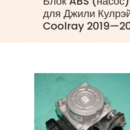
Блок ABS (насос
для Джили Кулрэй
Coolray 2019—2