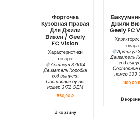
Форточка
Вакуумни
Кузовная Правая
Джили Виж
Для Джили
Geely FC V
Вижен / Geely
Характерис
FC Vision
товара:
Артикул 3
Характеристики
Двигатель К
товара:
год выпу
Артикул 371014
Состояние б
Двигатель Коробка
номер 333
год выпуска
Состояние бу вн.
1100,00
номер 3172 ОЕМ
550,00
₽
В корзи
В корзину