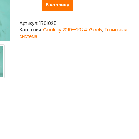
Количество
В корзину
товара
Блок
ABS
Артикул:
1701025
(насос)
Категории:
Coolray 2019—2024
,
Geely
,
Тормозная
8891176225
система
для
Джили
Кулрэй
/
Geely
Coolray
2019
—
2024