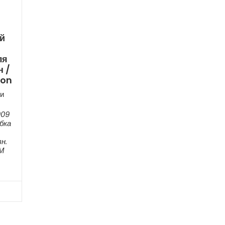
й
ля
 /
ion
и
009
бка
н.
ЕМ