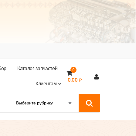
б
о
р
К
а
т
а
л
о
г
з
а
п
ч
а
с
т
е
й
0
0,00
₽
К
л
и
е
н
т
а
м