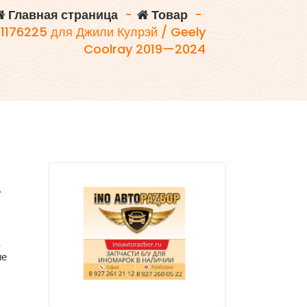
Главная страница
-
Товар
-
1176225 для Джили Кулрэй / Geely
Coolray 2019—2024
—
A
ие