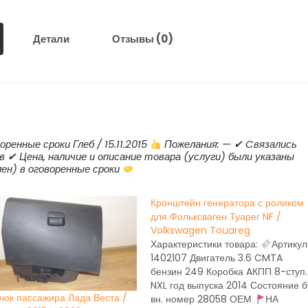
Детали
Отзывы (0)
ренные сроки Глеб / 15.11.2015
Пожелания: — ✔ Cвязались
в ✔ Цена, наличие и описание товара (услуги) были указаны
ен) в оговоренные сроки
Кронштейн генератора с роликом
для Фольксваген Туарег NF /
Volkswagen Touareg
Характеристики товара:
Артикул
1402107 Двигатель 3.6 CMTA
бензин 249 Коробка AКПП 8-ступ.
NXL год выпуска 2014 Состояние б
чок пассажира Лада Веста /
вн. номер 28058 ОЕМ
НА