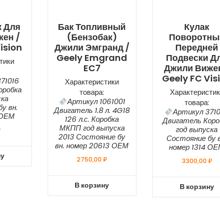
к Для
Бак Топливный
Кулак
ен /
(бензобак)
Поворотны
ision
Джили Эмгранд /
Передней
Geely Emgrand
Подвески Д
тики
EC7
Джили Вижен
Geely FC Vis
71016
Характеристики
оробка
товара:
Характеристик
ска
Артикул 1061001
товара:
у вн.
Двигатель 1.8 л. 4G18
Артикул 371
 ОЕМ
126 л.с. Коробка
Двигатель Коро
МКПП год выпуска
год выпуска
₽
2013 Состояние бу
Состояние бу в
вн. номер 20613 ОЕМ
номер 1314 О
ну
2750,00
₽
3300,00
₽
В корзину
В корзину