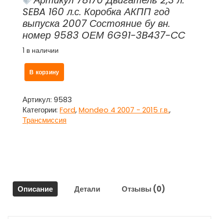
Артикул 78170 Двигатель 2,3 л.
SEBA 160 л.с. Коробка АКПП год
выпуска 2007 Состояние бу вн.
номер 9583 ОЕМ 6G91-3B437-CC
1 в наличии
Количество
В корзину
товара
Привод
передний
Артикул:
9583
левый
Категории:
Ford
,
Mondeo 4 2007 - 2015 г.в.
,
6G91-
Трансмиссия
3B437-
CC
для
Форд
Мондео
4
Описание
Детали
Отзывы (0)
/
Ford
Mondeo