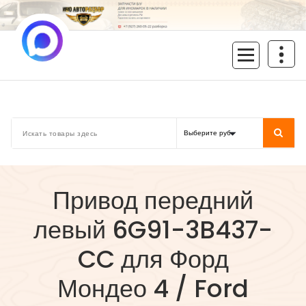
Перейти
к
содержимому
inoavtorazbor.ru
Автозапчасти б/у в наличии
Привод передний
левый 6G91-3B437-
CC для Форд
Мондео 4 / Ford