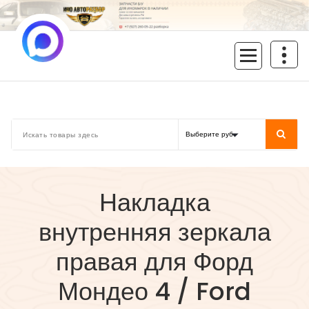
Перейти
к
содержимому
inoavtorazbor.ru
Автозапчасти б/у в наличии
Накладка
внутренняя зеркала
правая для Форд
Мондео 4 / Ford