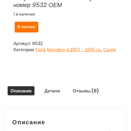
номер 9532 ОЕМ
1 в наличии
Количество
В корзину
товара
Накладка
внутренняя
Артикул:
9532
зеркала
Категории:
Ford
,
Mondeo 4 2007 - 2015 г.в.
,
Салон
правая
для
Форд
Мондео
4
/
Описание
Детали
Отзывы (0)
Ford
Mondeo
4
Описание