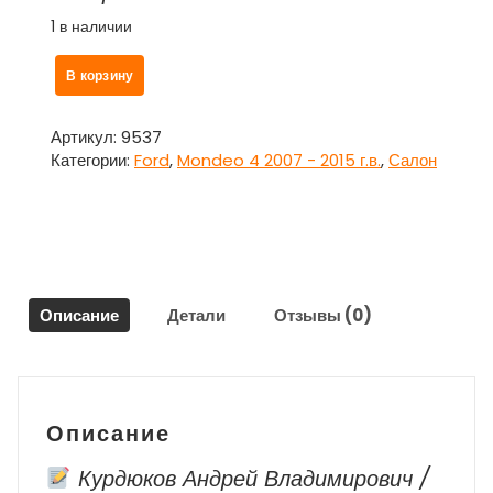
1 в наличии
Количество
В корзину
товара
Накладка
внутренняя
Артикул:
9537
порога
Категории:
Ford
,
Mondeo 4 2007 - 2015 г.в.
,
Салон
передняя
ПАРА
л=п
для
Форд
Мондео
Описание
Детали
Отзывы (0)
4
/
Ford
Mondeo
4
Описание
Курдюков Андрей Владимирович /