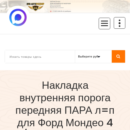
Перейти
к
содержимому
inoavtorazbor.ru
Автозапчасти б/у в наличии
Накладка
внутренняя порога
передняя ПАРА л=п
для Форд Мондео 4