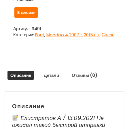
Количество
В корзину
товара
Козырек
солнцезащитный
Артикул:
9491
ПРАВЫЙ
Категории:
Ford
,
Mondeo 4 2007 - 2015 г.в.
,
Салон
для
Форд
Мондео
4
/
Ford
Описание
Детали
Отзывы (0)
Mondeo
4
Описание
Елистратов А / 13.09.2021 Не
ожидал такой быстрой отправки