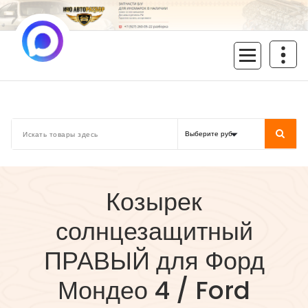
Перейти
к
содержимому
inoavtorazbor.ru
Автозапчасти б/у в наличии
Козырек
солнцезащитный
ПРАВЫЙ для Форд
Мондео 4 / Ford