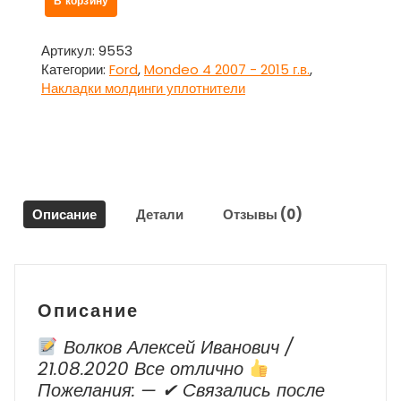
В корзину
товара
Накладка
подкапотная
Артикул:
9553
правая
Категории:
Ford
,
Mondeo 4 2007 - 2015 г.в.
,
для
Накладки молдинги уплотнители
Форд
Мондео
4
/
Ford
Mondeo
Описание
Детали
Отзывы (0)
4
Описание
Волков Алексей Иванович /
21.08.2020 Все отлично
Пожелания: — ✔ Cвязались после