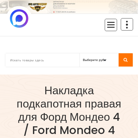
Перейти
к
содержимому
inoavtorazbor.ru
Автозапчасти б/у в наличии
Накладка
подкапотная правая
для Форд Мондео 4
/ Ford Mondeo 4