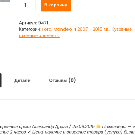
Количество
В корзину
товара
Заглушка
в
Артикул:
9471
передний
Категории:
Ford
,
Mondeo 4 2007 - 2015 г.в.
,
Кузовные
бампер
съемные элементы
7S71-
17A989-
A
для
Форд
Мондео
4
Детали
Отзывы (0)
/
Ford
Mondeo
4
оренные сроки Александр Драга / 25.09.2015
Пожелания: — 
ние 2 часов ✔ Цена, наличие и описание товара (услуги) были