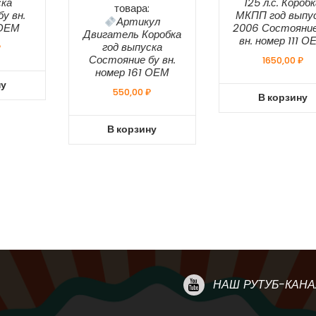
ска
125 л.с. Короб
товара:
у вн.
МКПП год выпу
Артикул
 ОЕМ
2006 Состояние
Двигатель Коробка
вн. номер 111 О
год выпуска
₽
Состояние бу вн.
1650,00
₽
номер 161 ОЕМ
ну
550,00
₽
В корзину
В корзину
НАШ РУТУБ-КАНА