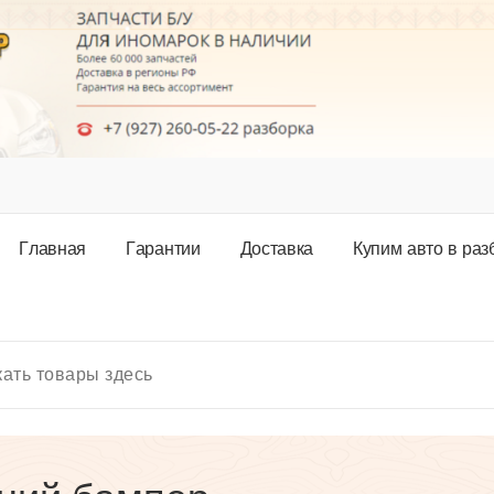
Г
л
а
в
н
а
я
Г
а
р
а
н
т
и
и
Д
о
с
т
а
в
к
а
К
у
п
и
м
а
в
т
о
в
р
а
з