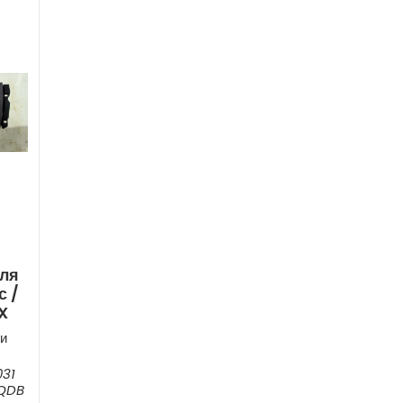
Для
с /
X
и
031
QQDB