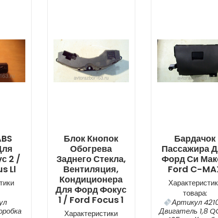
ABS
Блок Кнопок
Бардачок
Для
Обогрева
Пассажира 
с 2 /
Заднего Стекла,
Форд Си Мак
s Ll
Вентиляция,
Ford C-MA
Кондиционера
тики
Характеристик
Для Форд Фокус
товара:
1 / Ford Focus 1
ул
Артикул 421
оробка
Двигатель 1,8 
Характеристики