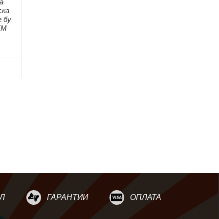
ка
ска
 бу
ЕМ
Л
ГАРАНТИИ
ОПЛАТА