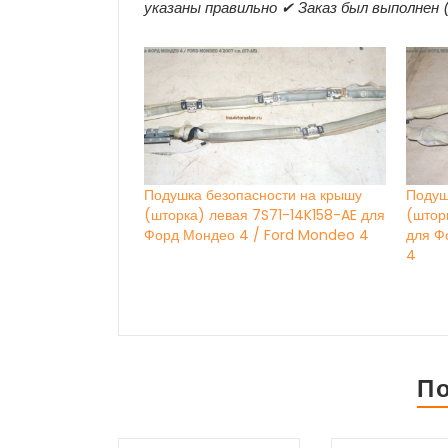
указаны правильно ✔ Заказ был выполнен 
Подушка безопасности на крышу
Подуш
(шторка) левая 7S71-14K158-AE для
(штор
Форд Мондео 4 / Ford Mondeo 4
для Ф
4
П