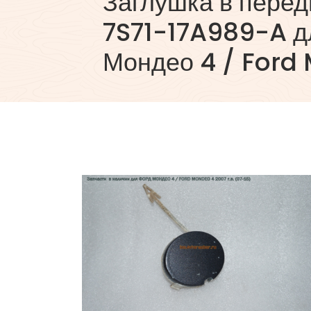
Заглушка в пере
7S71-17A989-A д
Мондео 4 / Ford