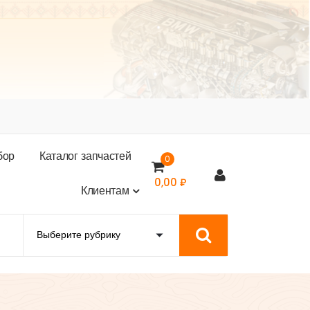
б
о
р
К
а
т
а
л
о
г
з
а
п
ч
а
с
т
е
й
0
0,00
₽
К
л
и
е
н
т
а
м