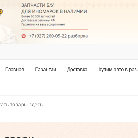
Г
л
а
в
н
а
я
Г
а
р
а
н
т
и
и
Д
о
с
т
а
в
к
а
К
у
п
и
м
а
в
т
о
в
р
а
з