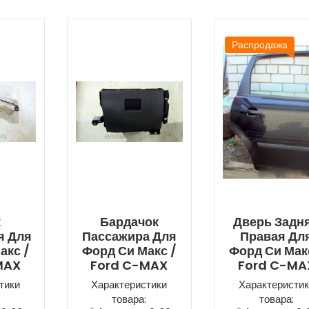
Распродажа
к
Бардачок
Дверь Задн
я Для
Пассажира Для
Правая Дл
акс /
Форд Си Макс /
Форд Си Мак
MAX
Ford C-MAX
Ford C-MA
тики
Характеристики
Характеристик
товара:
товара: