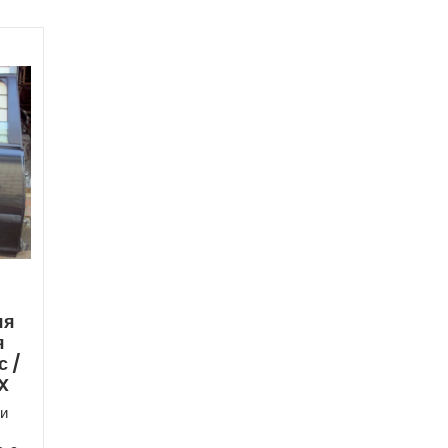
яя
я
с /
X
и