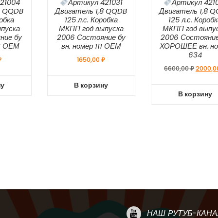
21004
Артикул 421031
Артикул 421
8 QQDB
Двигатель 1,8 QQDB
Двигатель 1,8 
робка
125 л.с. Коробка
125 л.с. Короб
пуска
МКПП год выпуска
МКПП год выпу
ние бу
2006 Состояние бу
2006 Состояние
32 ОЕМ
вн. номер 111 ОЕМ
ХОРОШЕЕ вн. но
634
₽
1650,00
₽
Первон
6600,00
₽
2000,
цена
ну
В корзину
состав
В корзину
6600,00
НАШ РУТУБ-КАНА