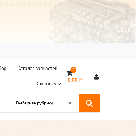
б
о
р
К
а
т
а
л
о
г
з
а
п
ч
а
с
т
е
й
0
0,00
₽
К
л
и
е
н
т
а
м