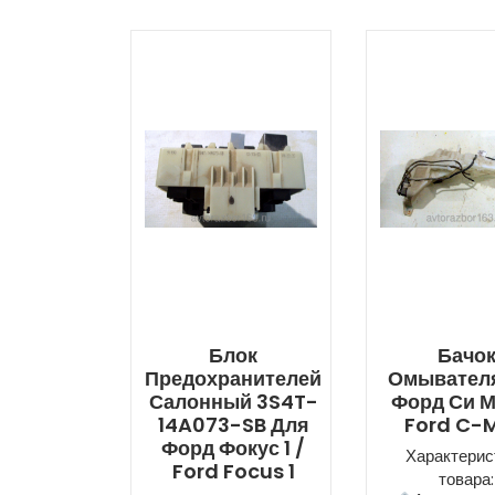
Блок
Бачо
Предохранителей
Омывател
Салонный 3S4T-
Форд Си М
14A073-SB Для
Ford C-
Форд Фокус 1 /
Характерис
Ford Focus 1
товара: