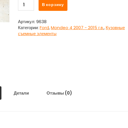
Количество
В корзину
товара
Стеклоподъемник
двери
Артикул:
9638
передней
Категории:
Ford
,
Mondeo 4 2007 - 2015 г.в.
,
Кузовные
правой
съемные элементы
для
Форд
Мондео
4
/
Ford
Mondeo
4
Детали
Отзывы (0)