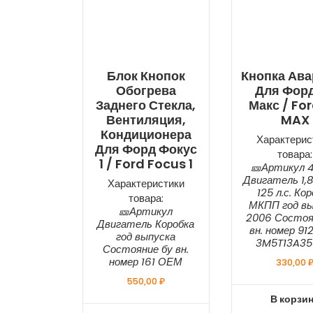
Блок Кнопок
Кнопка Ава
Обогрева
Для Фор
Заднего Стекла,
Макс / Fo
Вентиляция,
MAX
Кондиционера
Характерис
Для Форд Фокус
товара:
1 / Ford Focus 1
🎫Артикул 4
Двигатель 1,
Характеристики
125 л.с. Ко
товара:
МКПП год вы
🎫Артикул
2006 Состоя
Двигатель Коробка
вн. номер 9
год выпуска
3M5T13A35
Состояние бу вн.
номер 161 ОЕМ
330,00
550,00
₽
В корзи