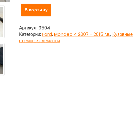
Количество
В корзину
товара
Крыло
переднее
Артикул:
9504
правое
Категории:
Ford
,
Mondeo 4 2007 - 2015 г.в.
,
Кузовные
для
съемные элементы
Форд
Мондео
4
/
Ford
Mondeo
4