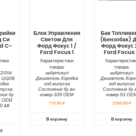
рийки
Блок Управления
Бак Топлив
д Си
Светом Для
(бензобак) 
rd C-
Форд Фокус 1 /
Форд Фокус 
Ford Focus 1
Ford Focus 
тики
Характеристики
Характеристик
товара:
товара:
21014
🎫Артикул
🎫Артикул
8 QQDB
Двигатель Коробка
Двигатель Коро
робка
год выпуска
год выпуска
пуска
Состояние бу вн.
Состояние бу в
ние бу
номер 309 ОЕМ
номер 53 ОЕ
12 ОЕМ
770,00
₽
2200,00
₽
0 AB
₽
В корзину
В корзину
ну