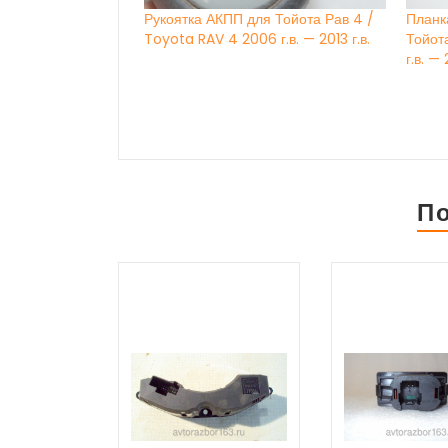
Рукоятка АКПП для Тойота Рав 4 /
Планк
Toyota RAV 4 2006 г.в. — 2013 г.в.
Тойот
г.в. — 
П