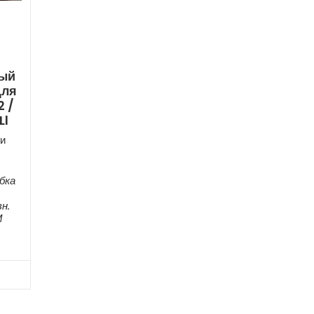
ный
Для
2 /
Ll
и
бка
н.
М