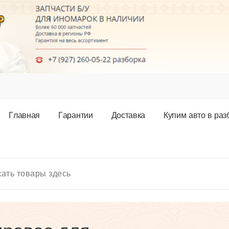
Г
л
а
в
н
а
я
Г
а
р
а
н
т
и
и
Д
о
с
т
а
в
к
а
К
у
п
и
м
а
в
т
о
в
р
а
з