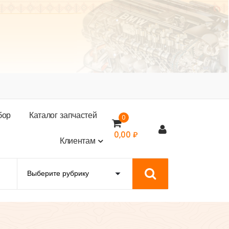
б
о
р
К
а
т
а
л
о
г
з
а
п
ч
а
с
т
е
й
0
0,00
₽
К
л
и
е
н
т
а
м