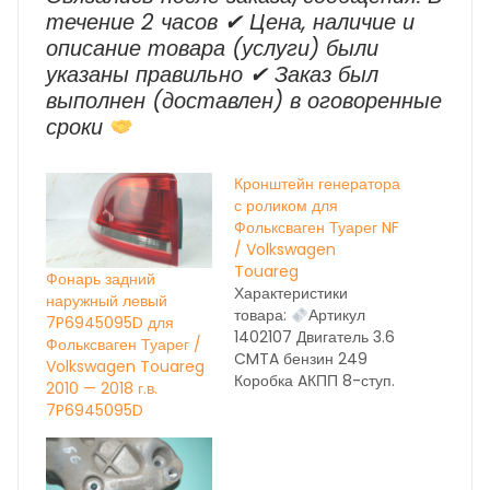
течение 2 часов ✔ Цена, наличие и
описание товара (услуги) были
указаны правильно ✔ Заказ был
выполнен (доставлен) в оговоренные
сроки
Кронштейн генератора
с роликом для
Фольксваген Туарег NF
/ Volkswagen
Touareg
Фонарь задний
Характеристики
наружный левый
товара:
Артикул
7P6945095D для
1402107 Двигатель 3.6
Фольксваген Туарег /
CMTA бензин 249
Volkswagen Touareg
Коробка AКПП 8-ступ.
2010 — 2018 г.в.
NXL год выпуска 2014
7P6945095D
Состояние бу вн.
номер 28058 ОЕМ
НА ДАННЫЙ МОМЕНТ