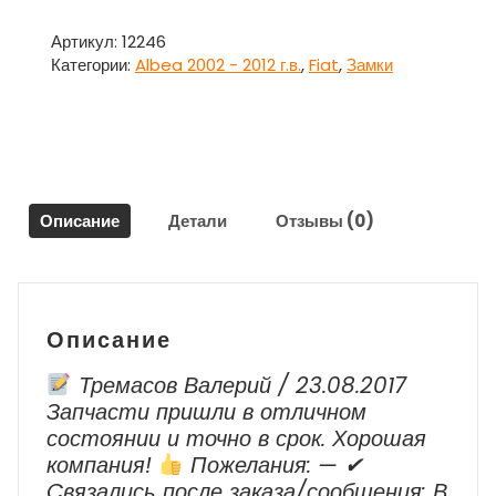
Замок
багажника
Артикул:
12246
для
Категории:
Albea 2002 - 2012 г.в.
,
Fiat
,
Замки
Альбея
/
Fiat
Albea
2010
г.
Описание
Детали
Отзывы (0)
(2002-
2012
г.в.)
Описание
Тремасов Валерий / 23.08.2017
Запчасти пришли в отличном
состоянии и точно в срок. Хорошая
компания!
Пожелания: — ✔
Cвязались после заказа/сообщения: В