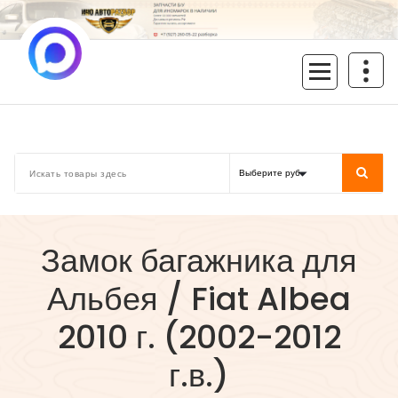
Перейти
к
содержимому
inoavtorazbor.ru
Автозапчасти б/у в наличии
Замок багажника для
Альбея / Fiat Albea
2010 г. (2002-2012
г.в.)