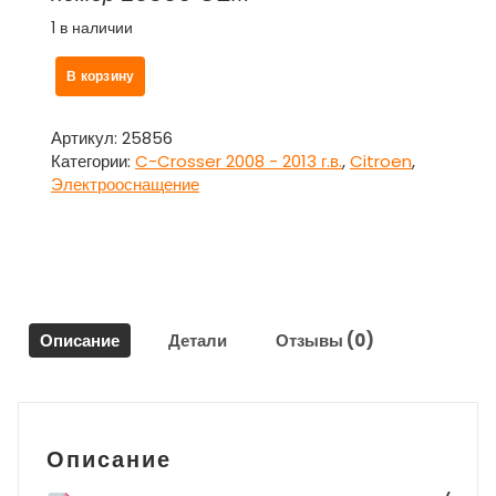
1 в наличии
Количество
В корзину
товара
Проводка
-
Артикул:
25856
коса
Категории:
C-Crosser 2008 - 2013 г.в.
,
Citroen
,
генератора
Электрооснащение
для
Ситроен
Си
Кроссер
/
Citroen
Описание
Детали
Отзывы (0)
C-
Crosser
Описание