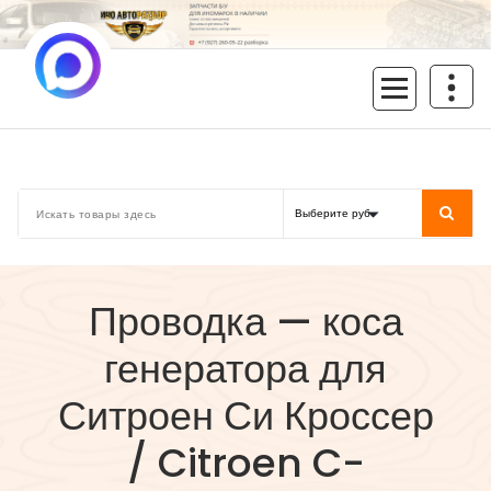
Перейти
к
содержимому
inoavtorazbor.ru
Автозапчасти б/у в наличии
Проводка — коса
генератора для
Ситроен Си Кроссер
/ Citroen C-