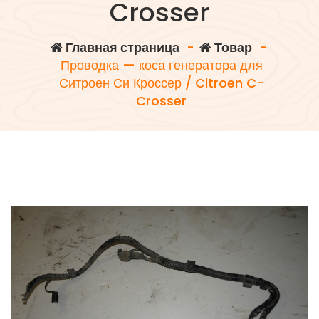
Crosser
Главная страница
-
Товар
-
Проводка — коса генератора для
Ситроен Си Кроссер / Citroen C-
Crosser