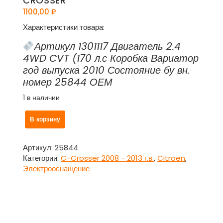
CROSSER
1100,00
₽
Характеристики товара:
Артикул 1301117 Двигатель 2.4
4WD CVT (170 л.с Коробка Вариатор
год выпуска 2010 Состояние бу вн.
номер 25844 ОЕМ
1 в наличии
Количество
В корзину
товара
Переключатель
подрулевой
Артикул:
25844
лепестки
Категории:
C-Crosser 2008 - 2013 г.в.
,
Citroen
,
круиз-
Электрооснащение
контроля
для
Ситроен
Си
Кроссер