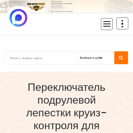
Перейти
к
содержимому
inoavtorazbor.ru
Автозапчасти б/у в наличии
Переключатель
подрулевой
лепестки круиз-
контроля для