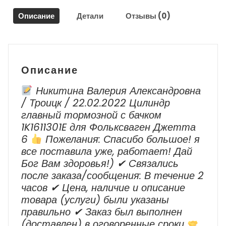
/
Описание
Детали
Отзывы (0)
Citroen
C-
Crosser
Описание
Никитина Валерия Александровна
/ Троицк / 22.02.2022 Цилиндр
главный тормозной с бачком
1K1611301E для Фольксваген Джетта
6
Пожелания: Спасибо большое! я
все поставила уже, работает! Дай
Бог Вам здоровья!) ✔ Cвязались
после заказа/сообщения: В течение 2
часов ✔ Цена, наличие и описание
товара (услуги) были указаны
правильно ✔ Заказ был выполнен
(доставлен) в оговоренные сроки