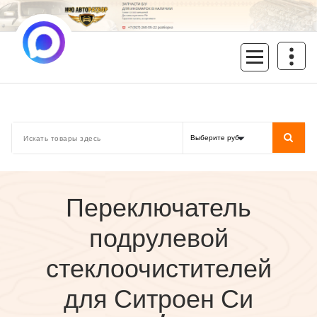
Перейти
к
содержимому
inoavtorazbor.ru
Автозапчасти б/у в наличии
Переключатель
подрулевой
стеклоочистителей
для Ситроен Си