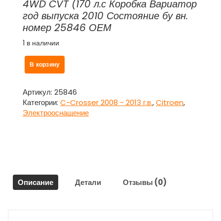
4WD CVT (170 л.с Коробка Вариатор
год выпуска 2010 Состояние бу вн.
номер 25846 ОЕМ
1 в наличии
Количество
В корзину
товара
Переключатель
подрулевой
Артикул:
25846
стеклоочистителей
Категории:
C-Crosser 2008 - 2013 г.в.
,
Citroen
,
для
Электрооснащение
Ситроен
Си
Кроссер
/
Citroen
C-
Описание
Детали
Отзывы (0)
Crosser