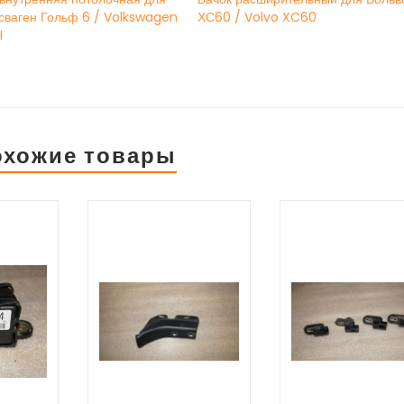
сваген Гольф 6 / Volkswagen
ХС60 / Volvo XC60
I
охожие товары