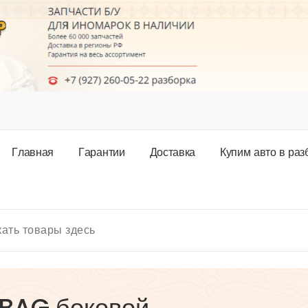
Г
л
а
в
н
а
я
Г
а
р
а
н
т
и
и
Д
о
с
т
а
в
к
а
К
у
п
и
м
а
в
т
о
в
р
а
з
 BAG боковой