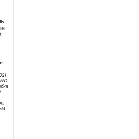
ль
ля
и
-
и
021
4WD
обка
д
н.
ОЕМ