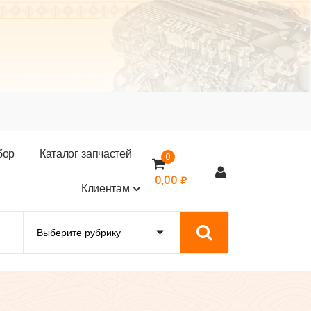
б
о
р
К
а
т
а
л
о
г
з
а
п
ч
а
с
т
е
й
0
0,00
₽
К
л
и
е
н
т
а
м