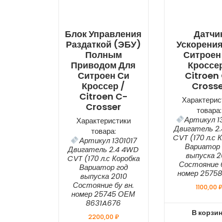
Блок Управления
Датчи
Раздаткой (ЭБУ)
Ускорения
Полным
Ситроен
Приводом Для
Кроссер
Ситроен Си
Citroen
Кроссер /
Crosse
Citroen C-
Характерис
Crosser
товара:
Артикул 1
Характеристики
Двигатель 2
товара:
CVT (170 л.с 
Артикул 1301017
Вариатор 
Двигатель 2.4 4WD
выпуска 2
CVT (170 л.с Коробка
Состояние б
Вариатор год
номер 2575
выпуска 2010
Состояние бу вн.
1100,00
номер 25745 ОЕМ
8631A676
В корзи
2200,00
₽