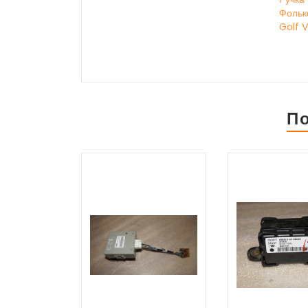
Фольк
Golf V
П