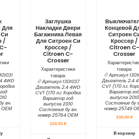
к
Заглушка
Выключате
 Для
Накладки Двери
Концевой Д
 Си
Багажника Левая
Ситроен С
 /
Для Ситроен Си
Кроссер /
 C-
Кроссер /
Citroen C
r
Citroen C-
Crosser
Crosser
тики
Характеристик
Характеристики
товара:
301031
Артикул 1301
товара:
.4 4WD
Двигатель 2.4 
Артикул 1301037
Коробка
CVT (170 л.с Кор
Двигатель 2.4 4WD
год
Вариатор го
CVT (170 л.с Коробка
010
выпуска 2010
Вариатор год
у вн.
Состояние бу в
выпуска 2010
8 ОЕМ
номер 25749 
Состояние бу вн.
номер 25764 ОЕМ
₽
330,00
₽
220,00
₽
ну
В корзину