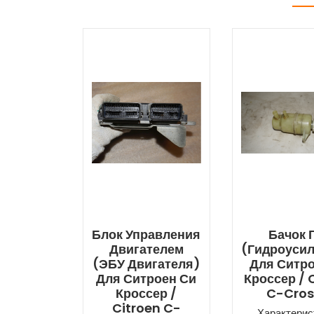
Блок Управления
Бачок 
Двигателем
(гидроуси
(ЭБУ Двигателя)
Для Ситр
Для Ситроен Си
Кроссер / 
Кроссер /
C-Cros
Citroen C-
Характерис