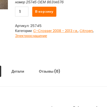
номер 25745 ОЕМ 8631A676
Количество
В корзину
товара
Блок
управления
Артикул:
25745
раздаткой
Категории:
C-Crosser 2008 - 2013 г.в.
,
Citroen
,
(ЭБУ)
Электрооснащение
полным
приводом
для
Ситроен
Си
Кроссер
/
Детали
Отзывы (0)
Citroen
C-
Crosser