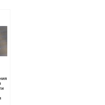
ния
и
ти
я
и