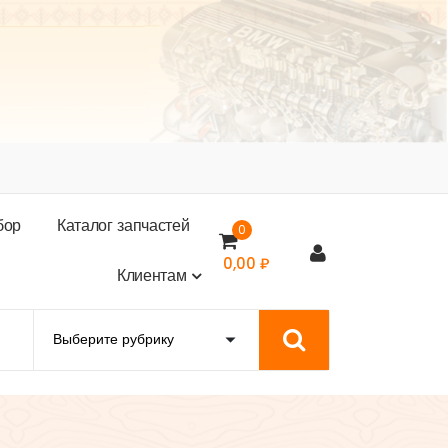
б
о
р
К
а
т
а
л
о
г
з
а
п
ч
а
с
т
е
й
0
0,00
₽
К
л
и
е
н
т
а
м