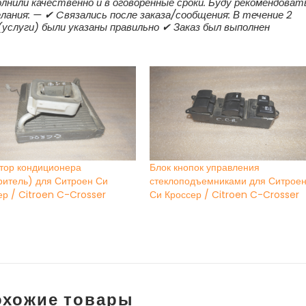
олнили качественно и в оговорённые сроки. Буду рекомендоват
ания: — ✔ Cвязались после заказа/сообщения: В течение 2
(услуги) были указаны правильно ✔ Заказ был выполнен
тор кондиционера
Блок кнопок управления
ритель) для Ситроен Си
стеклоподъемниками для Ситрое
ер / Citroen C-Crosser
Си Кроссер / Citroen C-Crosser
охожие товары