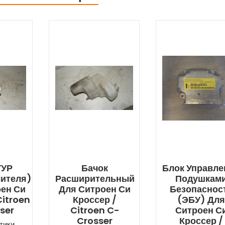
ГУР
Бачок
Блок Управле
лителя)
Расширительный
Подушкам
оен Си
Для Ситроен Си
Безопаснос
Citroen
Кроссер /
(ЭБУ) Дл
ser
Citroen C-
Ситроен С
Crosser
Кроссер /
тики