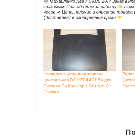
Михайленко Лев / 09.06.2017 Заказ вып
знакомым. Спасибо Вам за работу
Пожел
часов ✔ Цена, наличие и описание товара 
(доставлен) в оговоренные сроки
Накладка внутренняя торпедо
Радиа
центральная DS73F044C98A для
(испа
Ситроен Си Кроссер / Citroen C-
Кросс
Crosser
П