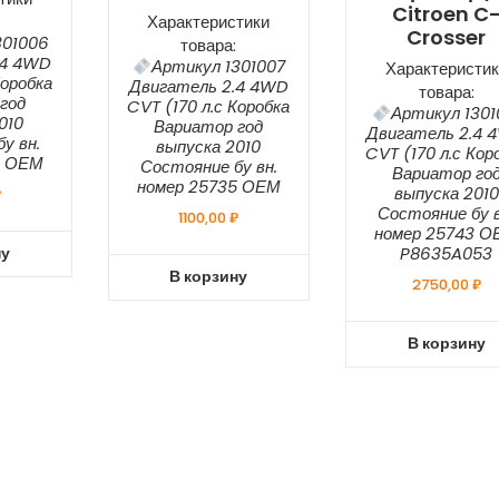
Citroen C
Характеристики
Crosser
301006
товара:
.4 4WD
Артикул 1301007
Характеристик
Коробка
Двигатель 2.4 4WD
товара:
год
CVT (170 л.с Коробка
Артикул 1301
010
Вариатор год
Двигатель 2.4 
у вн.
выпуска 2010
CVT (170 л.с Кор
4 ОЕМ
Состояние бу вн.
Вариатор го
номер 25735 ОЕМ
выпуска 2010
₽
Состояние бу в
1100,00
₽
номер 25743 
ну
P8635A053
В корзину
2750,00
₽
В корзину