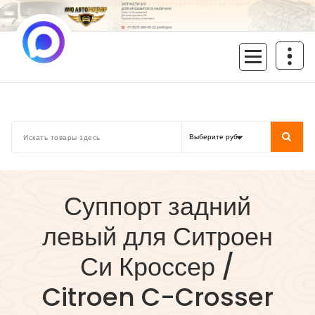
Перейти
к
содержимому
inoavtorazbor.ru
Автозапчасти б/у в наличии
Суппорт задний
левый для Ситроен
Си Кроссер /
Citroen C-Crosser