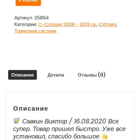
В корзину
товара
Суппорт
задний
Артикул:
25894
левый
Категории:
C-Crosser 2008 - 2013 г.в.
,
Citroen
,
для
Тормозная система
Ситроен
Си
Кроссер
/
Citroen
C-
Описание
Детали
Отзывы (0)
Crosser
Описание
Савкин Виктор / 16.08.2020 Все
супер. Товар пришел быстро. Уже все
установил, спасибо большое