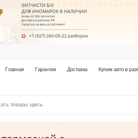
Г
л
а
в
н
а
я
Г
а
р
а
н
т
и
и
Д
о
с
т
а
в
к
а
К
у
п
и
м
а
в
т
о
в
р
а
з