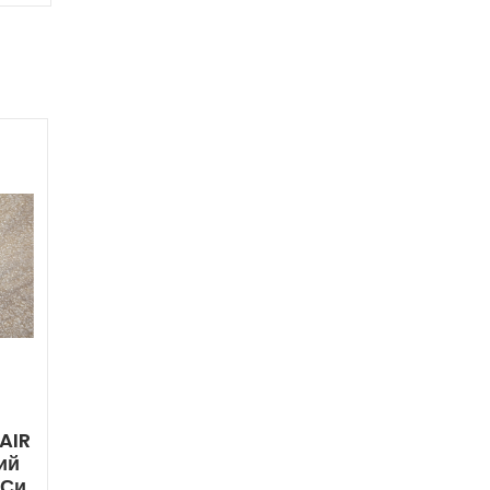
AIR
ий
 Си