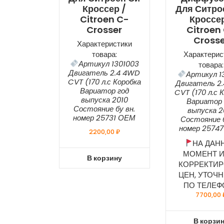
Кроссер /
Для Ситро
Citroen C-
Кроссер
Crosser
Citroen
Crosse
Характеристики
товара:
Характерис
Артикул 1301003
товара:
Двигатель 2.4 4WD
Артикул 1
CVT (170 л.с Коробка
Двигатель 2
Вариатор год
CVT (170 л.с 
выпуска 2010
Вариатор 
Состояние бу вн.
выпуска 2
номер 25731 ОЕМ
Состояние б
номер 2574
2200,00
₽
НА ДАН
МОМЕНТ И
В корзину
КОРРЕКТИР
ЦЕН, УТОЧ
ПО ТЕЛЕФ
7700,00
В корзи