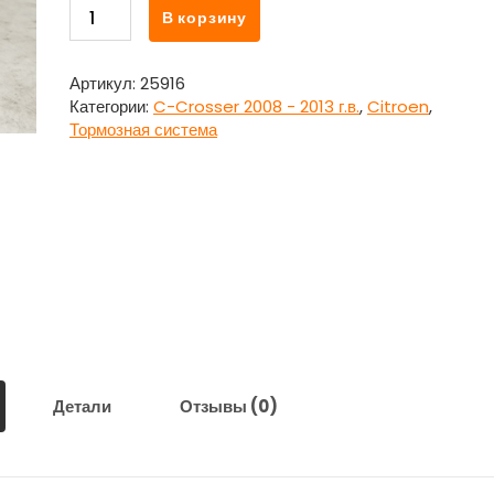
Количество
В корзину
товара
Цилиндр
главный
Артикул:
25916
тормозной
Категории:
C-Crosser 2008 - 2013 г.в.
,
Citroen
,
с
Тормозная система
бачком
для
Ситроен
Си
Кроссер
/
Citroen
C-
Crosser
Детали
Отзывы (0)