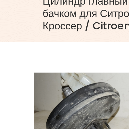
Цилиндр главный
бачком для Ситр
Кроссер / Citroe