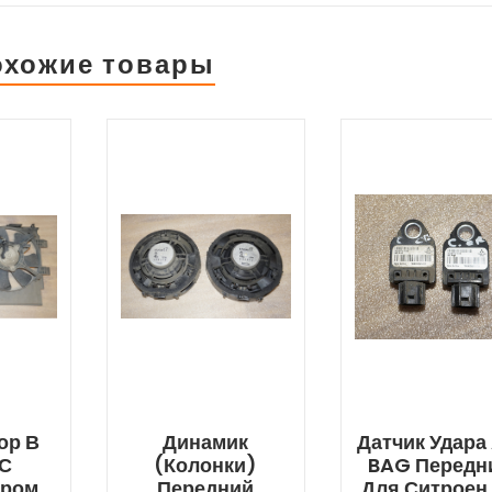
охожие товары
ор В
Динамик
Датчик Удара 
 С
(колонки)
BAG Передн
ром
Передний
Для Ситроен