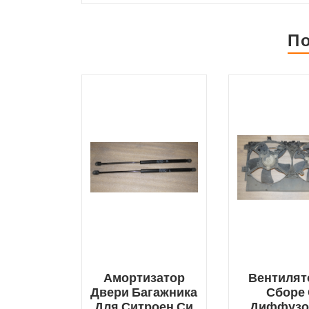
П
Амортизатор
Вентилят
Двери Багажника
Сборе
Для Ситроен Си
Диффузо