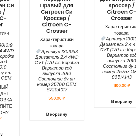
ен Си
Правый Для
Кроссер /
 /
Ситроен Си
Citroen C
 C-
Кроссер /
Crosser
r
Citroen C-
Характеристик
Crosser
тики
товара:
Артикул 1301
Характеристики
Двигатель 2.4 
301019
товара:
CVT (170 л.с Кор
.4 4WD
Артикул 1301033
Вариатор го
Коробка
Двигатель 2.4 4WD
выпуска 2010
год
CVT (170 л.с Коробка
Состояние бу в
010
Вариатор год
номер 25757 О
у вн.
выпуска 2010
8651A143
7 ОЕМ
Состояние бу вн.
номер 25760 ОЕМ
1100,00
₽
НЫЙ
8720A017
ДЁТ
550,00
₽
ОВКА
В корзину
НЯЙТЕ
ОНУ
В корзину
₽
ну