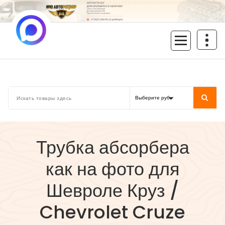
Перейти
к
содержимому
inoavtorazbor.ru
Автозапчасти б/у в наличии
Трубка абсорбера
как на фото для
Шевроле Круз /
Chevrolet Cruze