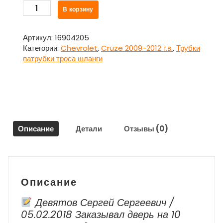
Количество
В корзину
товара
Трубка
абсорбера
Артикул:
16904205
как
Категории:
Chevrolet
,
Cruze 2009-2012 г.в.
,
Трубки
на
патрубки троса шланги
фото
для
Шевроле
Круз
/
Chevrolet
Описание
Детали
Отзывы (0)
Cruze
2009-
2012
г.в.
Описание
Девятов Сергей Сергеевич /
05.02.2018 Заказывал дверь на 10