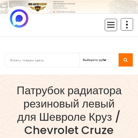
Перейти
к
содержимому
inoavtorazbor.ru
Автозапчасти б/у в наличии
Патрубок радиатора
резиновый левый
для Шевроле Круз /
Chevrolet Cruze