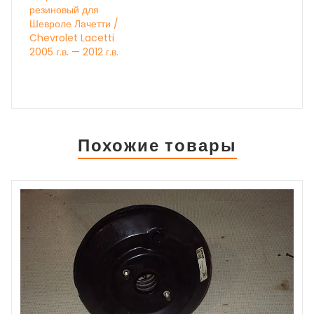
резиновый для
Шевроле Лачетти /
Chevrolet Lacetti
2005 г.в. — 2012 г.в.
Похожие товары