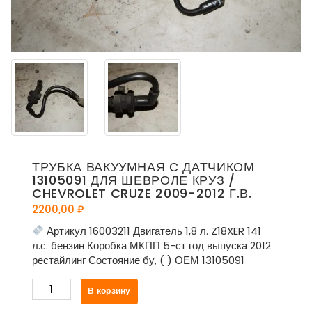
ТРУБКА ВАКУУМНАЯ С ДАТЧИКОМ
13105091 ДЛЯ ШЕВРОЛЕ КРУЗ /
CHEVROLET CRUZE 2009-2012 Г.В.
2200,00
₽
Артикул 16003211 Двигатель 1,8 л. Z18XER 141
л.с. бензин Коробка МКПП 5-ст год выпуска 2012
рестайлинг Состояние бу, ( ) ОЕМ 13105091
Количество
В корзину
товара