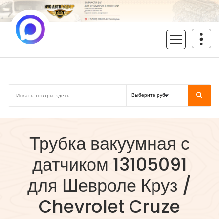
Перейти
к
содержимому
inoavtorazbor.ru
Автозапчасти б/у в наличии
Трубка вакуумная с
датчиком 13105091
для Шевроле Круз /
Chevrolet Cruze