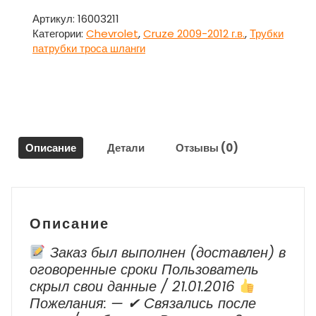
Трубка
вакуумная
Артикул:
16003211
с
Категории:
Chevrolet
,
Cruze 2009-2012 г.в.
,
Трубки
датчиком
патрубки троса шланги
13105091
для
Шевроле
Круз
/
Chevrolet
Описание
Детали
Отзывы (0)
Cruze
2009-
2012
г.в.
Описание
Заказ был выполнен (доставлен) в
оговоренные сроки Пользователь
скрыл свои данные / 21.01.2016
Пожелания: — ✔ Cвязались после