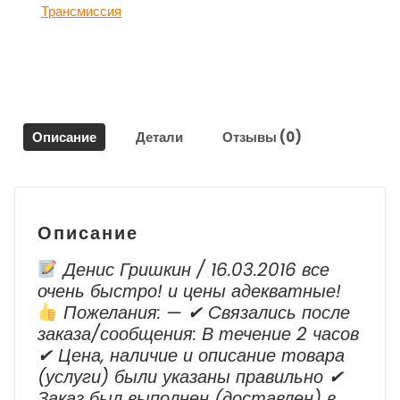
13334700
Трансмиссия
для
Шевроле
Круз
/
Chevrolet
Cruze
Описание
Детали
Отзывы (0)
2009-
2012
г.в.
Описание
Денис Гришкин / 16.03.2016 все
очень быстро! и цены адекватные!
Пожелания: — ✔ Cвязались после
заказа/сообщения: В течение 2 часов
✔ Цена, наличие и описание товара
(услуги) были указаны правильно ✔
Заказ был выполнен (доставлен) в