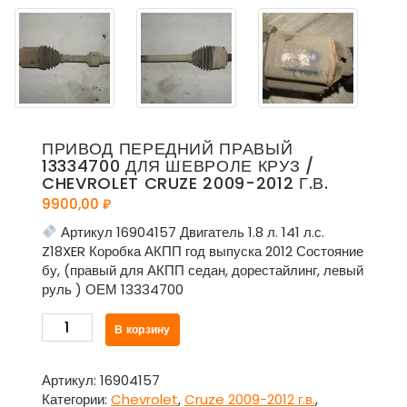
ПРИВОД ПЕРЕДНИЙ ПРАВЫЙ
13334700 ДЛЯ ШЕВРОЛЕ КРУЗ /
CHEVROLET CRUZE 2009-2012 Г.В.
9900,00
₽
Артикул 16904157 Двигатель 1.8 л. 141 л.с.
Z18XER Коробка АКПП год выпуска 2012 Состояние
бу, (правый для АКПП седан, дорестайлинг, левый
руль ) ОЕМ 13334700
Количество
В корзину
товара
Привод
передний
Артикул:
16904157
правый
Категории:
Chevrolet
,
Cruze 2009-2012 г.в.
,