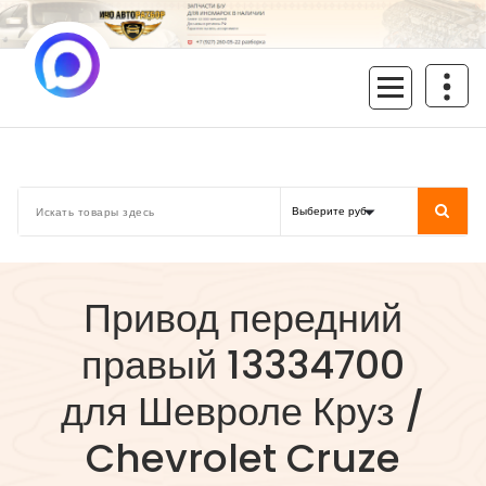
Перейти
к
содержимому
inoavtorazbor.ru
Автозапчасти б/у в наличии
Привод передний
правый 13334700
для Шевроле Круз /
Chevrolet Cruze