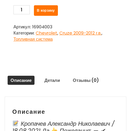
Количество
В корзину
товара
Бак
топливный
Артикул:
16904003
(бензобак)
Категории:
Chevrolet
,
Cruze 2009-2012 г.в.
,
для
Топливная система
Шевроле
Круз
/
Chevrolet
Cruze
2009-
Описание
Детали
Отзывы (0)
2012
г.в.
Описание
Кропачев Александр Николаевич /
18.08.2021 Да
Пожелания: — ✔