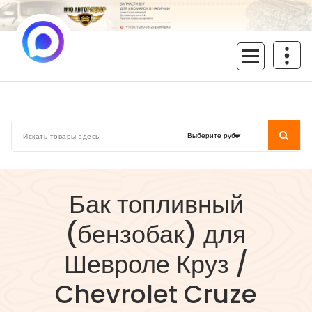
Перейти
к
содержимому
inoavtorazbor.ru
Автозапчасти б/у в наличии
Бак топливный
(бензобак) для
Шевроле Круз /
Chevrolet Cruze