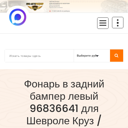
Перейти
к
содержимому
inoavtorazbor.ru
Автозапчасти б/у в наличии
Фонарь в задний
бампер левый
96836641 для
Шевроле Круз /