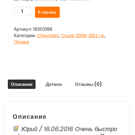
Количество
В корзину
товара
Фонарь
в
Артикул:
16003186
задний
Категории:
Chevrolet
,
Cruze 2009-2012 г.в.
,
бампер
Оптика
левый
96836641
для
Шевроле
Круз
/
Описание
Детали
Отзывы (0)
Chevrolet
Cruze
2009-
2012
г.в.
Описание
Юрий / 16.06.2016 Очень быстро