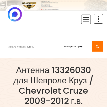
Перейти
к
содержимому
inoavtorazbor.ru
Автозапчасти б/у в наличии
Антенна 13326030
для Шевроле Круз /
Chevrolet Cruze
2009-2012 г.в.