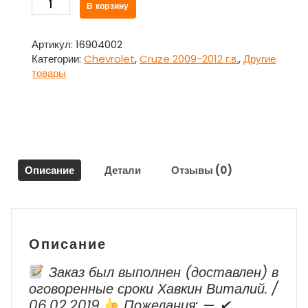
Количество
В корзину
товара
Антенна
13326030
Артикул:
16904002
для
Категории:
Chevrolet
,
Cruze 2009-2012 г.в.
,
Другие
Шевроле
товары
Круз
/
Chevrolet
Cruze
2009-
2012
Описание
Детали
Отзывы (0)
г.в.
Описание
Заказ был выполнен (доставлен) в
оговоренные сроки Хавкин Виталий. /
06.02.2019
Пожелания: — ✔