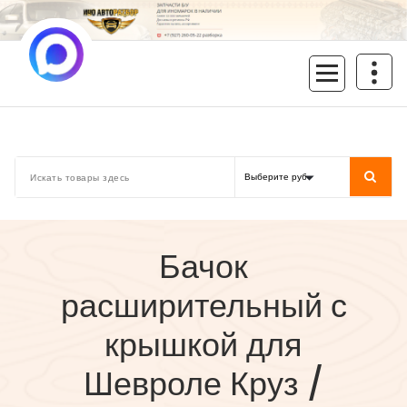
Перейти
к
содержимому
inoavtorazbor.ru
Автозапчасти б/у в наличии
Бачок
расширительный с
крышкой для
Шевроле Круз /