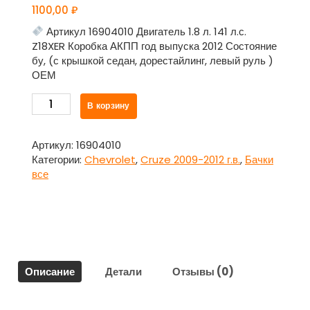
1100,00
₽
Артикул 16904010 Двигатель 1.8 л. 141 л.с.
Z18XER Коробка АКПП год выпуска 2012 Состояние
бу, (с крышкой седан, дорестайлинг, левый руль )
ОЕМ
Количество
В корзину
товара
Бачок
расширительный
Артикул:
16904010
с
Категории:
Chevrolet
,
Cruze 2009-2012 г.в.
,
Бачки
крышкой
все
для
Шевроле
Круз
/
Chevrolet
Cruze
Описание
Детали
Отзывы (0)
2009-
2012
г.в.