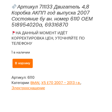
Артикул 711133 Двигатель 4,8
Коробка АКПП год выпуска 2007
Состояние бу вн. номер 6110 ОЕМ
518954020a, 69316870
НА ДАННЫЙ МОМЕНТ ИДЁТ
КОРРЕКТИРОВКА ЦЕН, УТОЧНЯЙТЕ ПО
ТЕЛЕФОНУ
1 в наличии
Количество
В корзину
товара
Блок
предохранителей
Артикул:
6110
багажника
Категории:
BMW
,
X5 E70 2007 - 2013 г.в.
,
для
Электрооснащение
БМВ
Икс
5
/