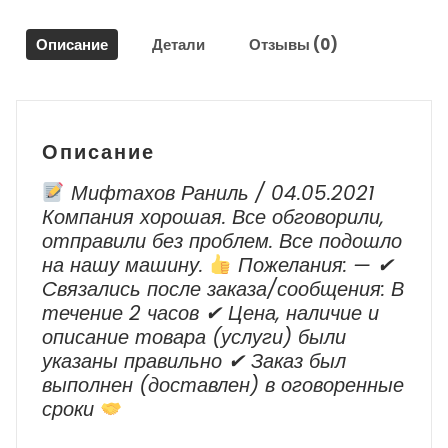
BMW
X5
Описание
Детали
Отзывы (0)
E70
/
BMW
X5
E70
Описание
2007
-
Мифтахов Раниль / 04.05.2021
2013
Компания хорошая. Все обговорили,
г.в.
отправили без проблем. Все подошло
на нашу машину.
Пожелания: — ✔
Cвязались после заказа/сообщения: В
течение 2 часов ✔ Цена, наличие и
описание товара (услуги) были
указаны правильно ✔ Заказ был
выполнен (доставлен) в оговоренные
сроки