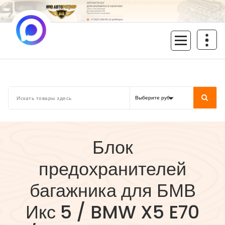
Перейти
к
содержимому
inoavtorazbor.ru
Автозапчасти б/у в наличии
Блок
предохранителей
багажника для БМВ
Икс 5 / BMW X5 E70