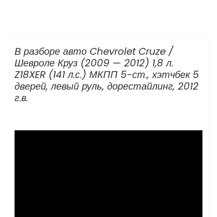
Владимир Анисимов
Что разбираем
В разборе авто Chevrolet Cruze /
Шевроле Круз (2009 — 2012) 1,8 л.
Z18XER (141 л.с.) МКПП 5-ст., хэтчбек 5
дверей, левый руль, дорестайлинг, 2012
г.в.