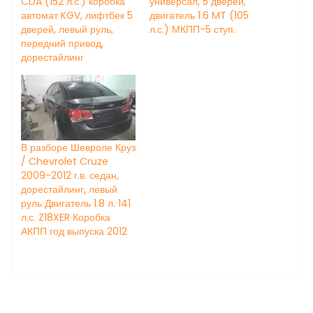
CDA (152 л.с.) коробка
универсал, 5 дверей,
автомат KGV, лифтбек 5
двигатель 1.6 MT (105
дверей, левый руль,
л.с.) МКПП-5 ступ.
передний привод,
дорестайлинг
В разборе Шевроле Круз
/ Chevrolet Cruze
2009-2012 г.в. седан,
дорестайлинг, левый
руль Двигатель 1.8 л. 141
л.с. Z18XER Коробка
АКПП год выпуска 2012