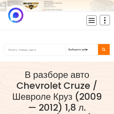
Перейти
к
содержимому
inoavtorazbor.ru
Автозапчасти б/у в наличии
В разборе авто
Chevrolet Cruze /
Шевроле Круз (2009
— 2012) 1,8 л.