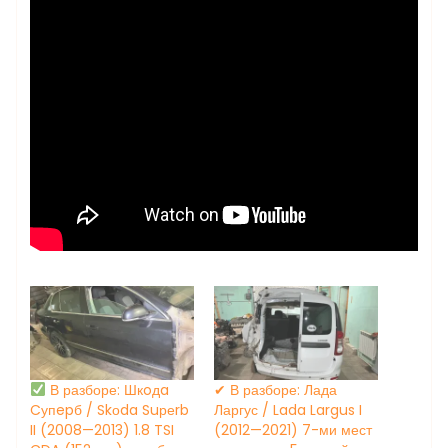
В разборе: Шкoдa
✔ В разборе: Лада
Cупepб / Skоda Suреrb
Ларгус / Lada Largus I
II (2008—2013) 1.8 TSI
(2012—2021) 7-ми мест