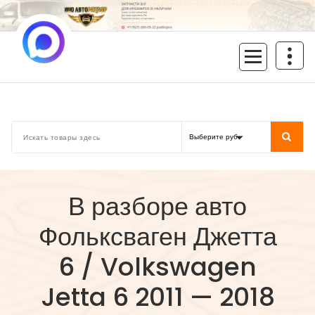
Перейти
к
содержимому
inoavtorazbor.ru
Автозапчасти б/у в наличии
В разборе авто
Фольксваген Джетта
6 / Volkswagen
Jetta 6 2011 — 2018