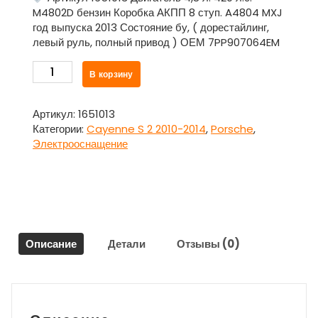
M4802D бензин Коробка АКПП 8 ступ. A4804 MXJ
год выпуска 2013 Состояние бу, ( дорестайлинг,
левый руль, полный привод ) ОЕМ 7PP907064EM
Количество
В корзину
товара
Блок
комфорта
Артикул:
1651013
(ЭБУ)
Категории:
Cayenne S 2 2010-2014
,
Porsche
,
7PP907064EM
Электрооснащение
для
Порше
Каен
/
Porsche
Cayenne
Описание
Детали
Отзывы (0)
S
2
2010-
2014