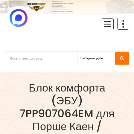
Перейти
к
содержимому
inoavtorazbor.ru
Автозапчасти б/у в наличии
Блок комфорта
(ЭБУ)
7PP907064EM для
Порше Каен /